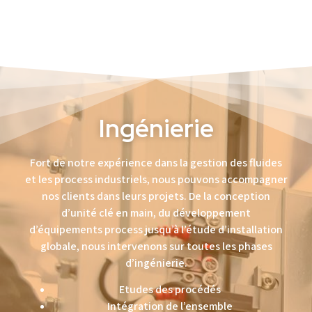
Ingénierie
Fort de notre expérience dans la gestion des fluides
et les process industriels, nous pouvons accompagner
nos clients dans leurs projets. De la conception
d’unité clé en main, du développement
d’équipements process jusqu’à l’étude d’installation
globale, nous intervenons sur toutes les phases
d’ingénierie.
Etudes des procédés
Intégration de l’ensemble